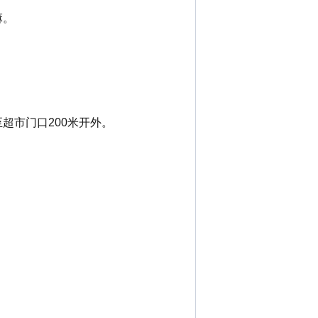
嘛。
超市门口200米开外。