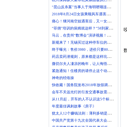
“昆山反杀案”当事人于海明哽咽连说三个感谢：感谢警方
2018年8月24日女孩乘顺风车遇害经过 亲友多次联系滴滴未获回复
痛心！继河南空姐遇害后，又一女孩乘坐滴滴顺风车遇害身亡！
“菲佣”培训的保姆就这样？“58到家”“坑”到家了
马云，在贵州“数博会”演讲视频！不看，你会后悔哟！
新规来了！无锡买过这种停车位的人，要哭了！
终于曝光：售价3980，进价只要80！这东西害了多少人
药店卖药潜规则，原来都是这样坑你的！
撒切尔夫人凄凉的晚年，让人悔悟人生真谛！
紧急通知！住楼房的请停止这个动作，赶快通知家人！
神奇的经络操
快收藏！国务院发布2018年放假调休安排啦
会车不关远光灯的引发交通事故需担责？
从11月起，开车的人不认识这5个标线，两本驾照都不够扣！
年度最佳讽刺故事《房子》
犹太人12个赚钱法则：薄利多销是愚蠢的做法！
中国共产党第十九次全国代表大会主席团常务委员会名单(42人)