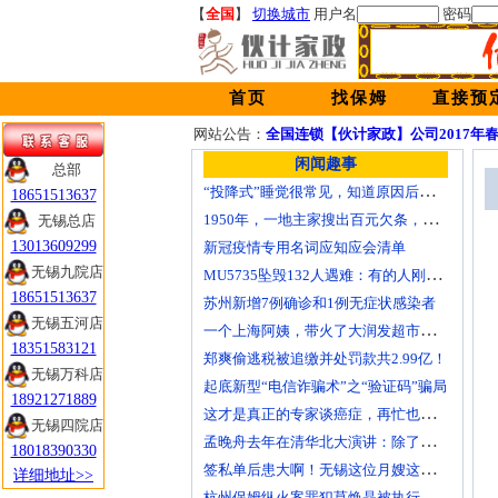
【
全国
】
切换城市
用户名
密码
首页
找保姆
直接预
网站公告：
全国连锁【伙计家政】公司2017年
闲闻趣事
总部
“投降式”睡觉很常见，知道原因后，家长别再把宝宝胳膊拿下来了
18651513637
1950年，一地主家搜出百元欠条，署名是朱德，朱老总：接他来北京
无锡总店
13013609299
新冠疫情专用名词应知应会清单
无锡九院店
MU5735坠毁132人遇难：有的人刚领证，有的人将结婚……
18651513637
苏州新增7例确诊和1例无症状感染者
无锡五河店
一个上海阿姨，带火了大润发超市最隐秘的职业：你的苟且，正在成为别人的红利
18351583121
郑爽偷逃税被追缴并处罚款共2.99亿！
无锡万科店
起底新型“电信诈骗术”之“验证码”骗局
18921271889
这才是真正的专家谈癌症，再忙也要看看！
无锡四院店
孟晚舟去年在清华北大演讲：除了胜利，我们别无选择！
18018390330
签私单后患大啊！无锡这位月嫂这么嚣张？干了一天拿走1000元 雇主如何维权？
详细地址>>
杭州保姆纵火案罪犯莫焕晶被执行死刑！