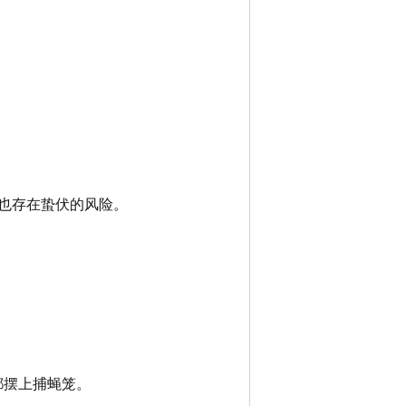
也存在蛰伏的风险。
都摆上捕蝇笼。