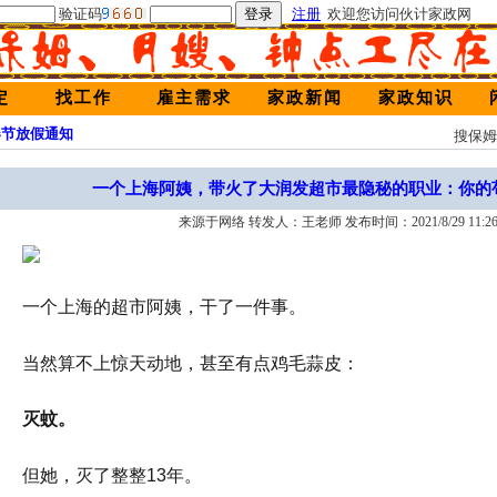
验证码
注册
欢迎您访问伙计家政网
定
找工作
雇主需求
家政新闻
家政知识
春节放假通知
搜保
一个上海阿姨，带火了大润发超市最隐秘的职业：你的
来源于网络 转发人：王老师 发布时间：2021/8/29 11:26:
一个上海的超市阿姨，干了一件事。
当然算不上惊天动地，甚至有点鸡毛蒜皮：
灭蚊。
但她，灭了整整13年。