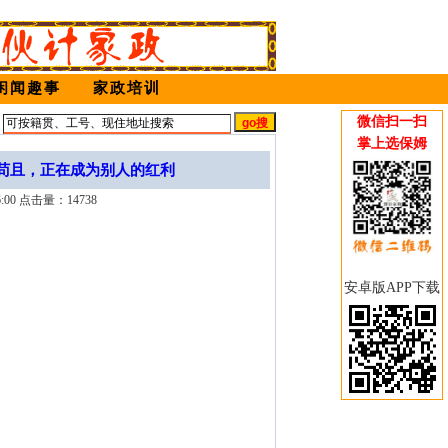
闲闻趣事
家政培训
微信扫一扫
姆
掌上选保姆
苟且，正在成为别人的红利
00 点击量：14738
安卓版APP下载