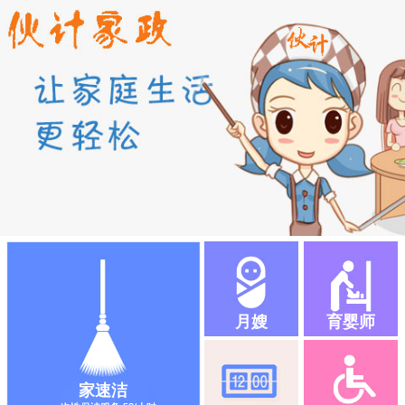
月嫂
育婴师
家速洁