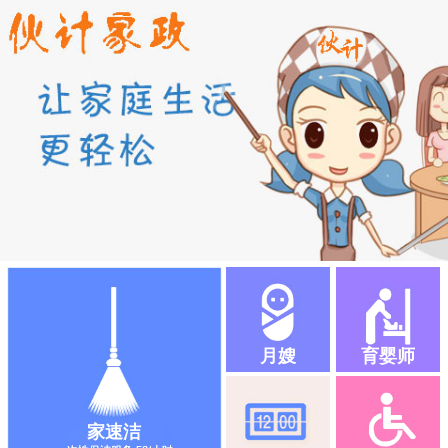
月嫂
育婴师
家速洁