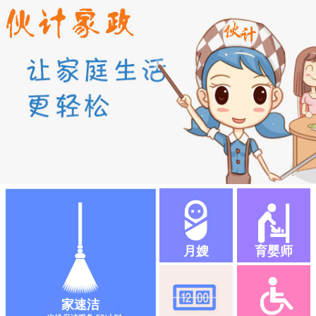
月嫂
育婴师
家速洁