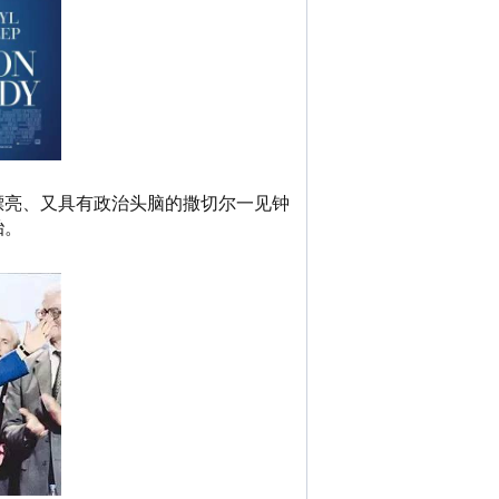
漂亮、又具有政治头脑的撒切尔一见钟
胎。