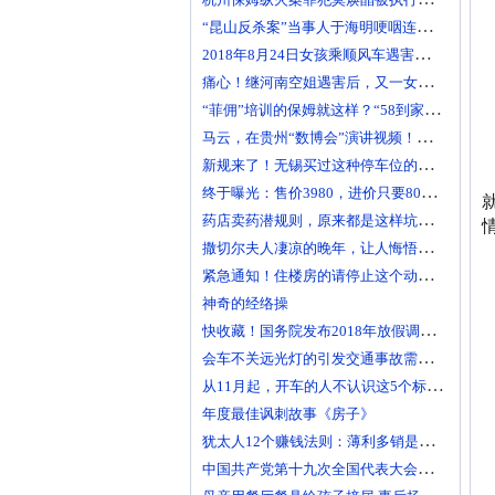
“昆山反杀案”当事人于海明哽咽连说三个感谢：感谢警方
2018年8月24日女孩乘顺风车遇害经过 亲友多次联系滴滴未获回复
痛心！继河南空姐遇害后，又一女孩乘坐滴滴顺风车遇害身亡！
“菲佣”培训的保姆就这样？“58到家”“坑”到家了
马云，在贵州“数博会”演讲视频！不看，你会后悔哟！
新规来了！无锡买过这种停车位的人，要哭了！
终于曝光：售价3980，进价只要80！这东西害了多少人
药店卖药潜规则，原来都是这样坑你的！
撒切尔夫人凄凉的晚年，让人悔悟人生真谛！
紧急通知！住楼房的请停止这个动作，赶快通知家人！
神奇的经络操
快收藏！国务院发布2018年放假调休安排啦
会车不关远光灯的引发交通事故需担责？
从11月起，开车的人不认识这5个标线，两本驾照都不够扣！
年度最佳讽刺故事《房子》
犹太人12个赚钱法则：薄利多销是愚蠢的做法！
中国共产党第十九次全国代表大会主席团常务委员会名单(42人)