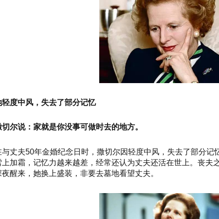
她轻度中风，失去了部分记忆
撒切尔说：家就是你没事可做时去的地方。
在与丈夫50年金婚纪念日时，撒切尔因轻度中风，失去了部分记
雪上加霜，记忆力越来越差，经常还认为丈夫还活在世上。丧夫
深夜醒来，她换上盛装，非要去墓地看望丈夫。