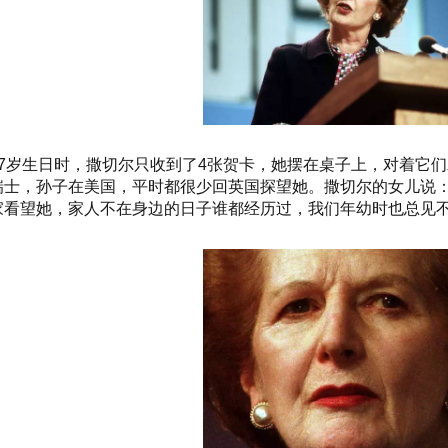
77岁生日时，撒切尔只收到了4张贺卡，她摆在桌子上，对着它
瑞士，孙子在美国，平时都很少回英国探望她。撒切尔的女儿说
家看望她，家人不在身边的日子谁都经历过，我们年幼时也总见