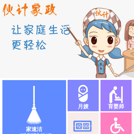
月嫂
育婴师
家速洁