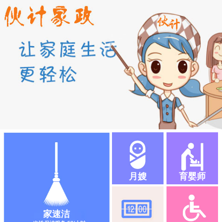
月嫂
育婴师
家速洁