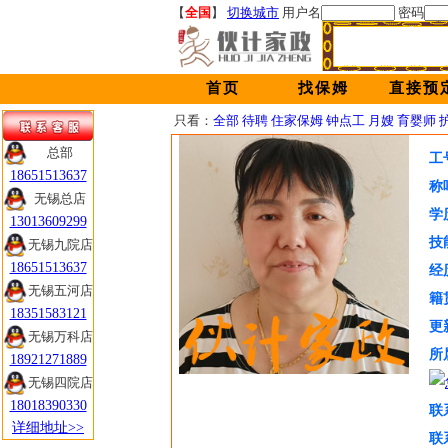
【
全国
】
切换城市
用户名
密码
首页
找保姆
直接预
只看：
全部
待聘
住家保姆
钟点工
月嫂
育婴师
总部
总部
工
18651513637
18651513637
称
无锡总店
无锡总店
学
13013609299
13013609299
技
无锡九院店
无锡九院店
18651513637
18651513637
经
无锡五河店
无锡五河店
籍
18351583121
18351583121
更
无锡万科店
无锡万科店
所
18921271889
18921271889
无锡四院店
无锡四院店
18018390330
18018390330
联
详细地址>>
详细地址>>
联