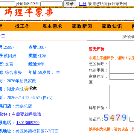
验证码
注册
欢迎您访问伙计家政网
定
找工作
雇主需求
家政新闻
家政知识
护工
搜保
号
:25997
点赞
:1087
暂无评价
呼
:蔡阿姨
类型
:住家
非雇主不能评价，谢谢！以
您的称呼：
历
: 文盲
经验
:0年
您的手机：
能
: 综合家务
年龄
:59岁属： 羊
家庭住址：
历
：2026年起做家政
区
贯
：湖北麻城
新
：2026/6/14 13:56:57 (自己)
属门店：
无锡总店
详细评价：
验证码：
系电话：
13013609299
以事实为依据，请勿攻击，
系地址：
兴源路德福花园7-7门面