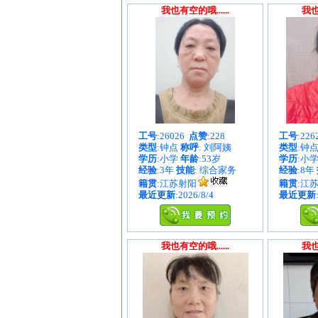
我也有空的哦......
我也
工号
:26026
点赞
:228
工号
:22
类型
:钟点
称呼
: 刘阿姨
类型
:钟
学历
:小学
年龄
:53岁
学历
:小
经验
:3年
技能
: 综合家务
经验
:8年
籍贯
:江苏射阳
籍贯
:江
最近更新
:2026/8/4
最近更新
我也有空的哦......
我也