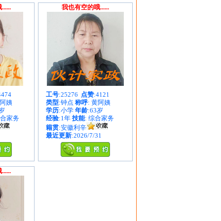
...
我也有空的哦......
4474
工号
:25276
点赞
:4121
徐阿姨
类型
:钟点
称呼
: 黄阿姨
2岁
学历
:小学
年龄
:63岁
综合家务
经验
:1年
技能
: 综合家务
籍贯
:安徽利辛
最近更新
:2026/7/31
...