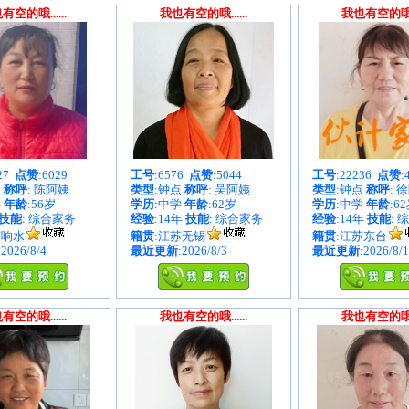
有空的哦......
我也有空的哦......
我也有空的哦...
627
点赞
:6029
工号
:6576
点赞
:5044
工号
:22236
点赞
:
点
称呼
: 陈阿姨
类型
:钟点
称呼
: 吴阿姨
类型
:钟点
称呼
: 
学
年龄
:56岁
学历
:中学
年龄
:62岁
学历
:中学
年龄
:6
技能
: 综合家务
经验
:14年
技能
: 综合家务
经验
:14年
技能
: 
苏响水
籍贯
:江苏无锡
籍贯
:江苏东台
:2026/8/4
最近更新
:2026/8/3
最近更新
:2026/8/1
有空的哦......
我也有空的哦......
我也有空的哦...