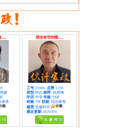
...
我也有空的哦......
59
工号
:25906
点赞
:1256
吴阿姨
类型
:钟点
称呼
: 武师傅
9岁
学历
:中学
年龄
:59岁
综合家务
经验
:3年
技能
: 综合家务
籍贯
:安徽利辛
最近更新
:2026/8/6