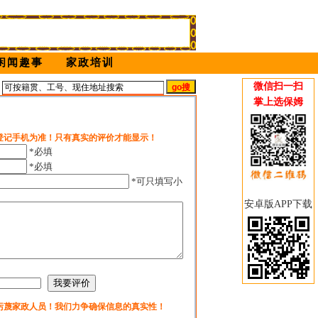
闲闻趣事
家政培训
微信扫一扫
姆
掌上选保姆
登记手机为准！只有真实的评价才能显示！
*必填
*必填
*可只填写小
安卓版APP下载
污蔑家政人员！我们力争确保信息的真实性！