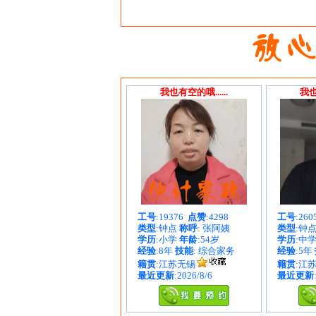
我也有空的哦......
我也
工号
:19376
点赞
:4298
工号
:26
类型
:钟点
称呼
: 张阿姨
类型
:钟
学历
:小学
年龄
:54岁
学历
:中
经验
:8年
技能
: 综合家务
经验
:5年
籍贯
:江苏无锡
籍贯
:江
最近更新
:2026/8/6
最近更新