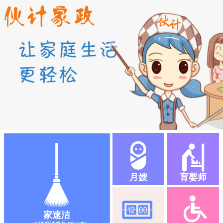
月嫂
育婴师
家速洁