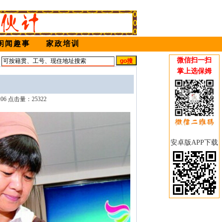
闲闻趣事
家政培训
微信扫一扫
姆
掌上选保姆
:06 点击量：25322
安卓版APP下载