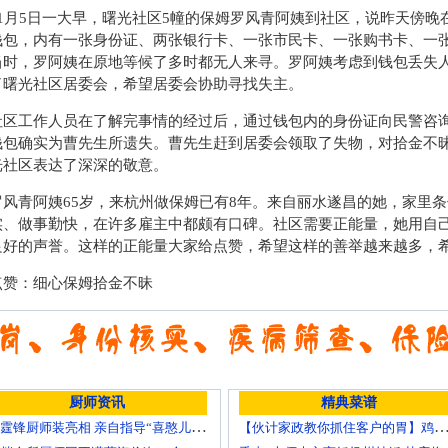
11月5日一大早，曙光社区5幢的保姆罗风青阿姨到社区，说昨天傍
钱包，内有一张身份证、两张银行卡、一张市民卡、一张购书卡、一
当时，罗阿姨在原地等候了多时都无人来寻。罗阿姨考虑到钱包丢失
了曙光社区居委会，希望居委会协助寻找失主。
社区工作人员在了解完事情的经过后，通过钱包内的身份证向民警咨
钱包确实为曹先生所遗失。曹先生赶到居委会领取了失物，对拾金不
光社区表达了深深的敬意。
罗风青阿姨65岁，来杭州做保姆已有8年。来自丽水遂昌的她，家里
实、做事勤快，在许多雇主中都颇有口碑。社区需要正能量，她用自
良好的声誉。这样的正能量大家给点赞，希望这样的善举越来越多，
点赞：细心保姆拾金不昧
厨师资讯
精典菜谱
谢霆锋厨师装亮相 亲自指导“喜憨儿”学烘焙
【伙计家政教你抓住客户的胃】鸡肉素菇炒饭怎