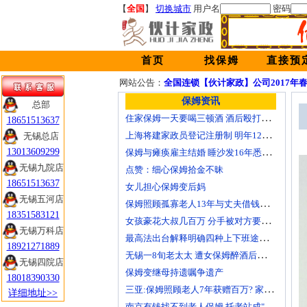
【
全国
】
切换城市
用户名
密码
首页
找保姆
直接预
网站公告：
全国连锁【伙计家政】公司2017年
保姆资讯
总部
住家保姆一天要喝三顿酒 酒后殴打八旬雇主致死获刑
18651513637
上海将建家政员登记注册制 明年12万保姆“持卡上岗”
无锡总店
保姆与瘫痪雇主结婚 睡沙发16年悉心照顾
13013609299
无锡九院店
点赞：细心保姆拾金不昧
18651513637
女儿担心保姆变后妈
无锡五河店
保姆照顾孤寡老人13年与丈夫借钱给老人看病 老人立遗嘱房子赠保姆
18351583121
女孩豪花大叔几百万 分手被对方要求连本带利返还
无锡万科店
最高法出台解释明确四种上下班途中工伤情形
18921271889
无锡一8旬老太太 遭女保姆醉酒后殴打死亡
无锡四院店
保姆变继母持遗嘱争遗产
18018390330
三亚:保姆照顾老人7年获赠百万? 家属质疑拒履行
详细地址>>
南京有钱找不到老人保姆 托老站成"摆设"