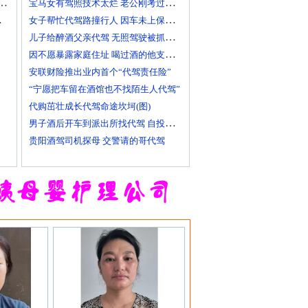
宁烹饪扬州炒饭 其店将开到美国去
宝马女有驾照技术太烂 老公刚考过理论无证代驾
天一样的！
女子帮忙代驾路撞行人 因车未上保险撞出一身债
儿子给醉酒父亲代驾 无照驾驶被抓个正着
因不愿暴露家庭住址 喝过酒的他支走代驾自己开车
安联财险推出业内首个“代驾责任险”
“宁愿把车留在酒馆也不找陌生人代驾”
代购茁壮成长代驾命途坎坷(图)
男子酒后开车到派出所找代驾 自投罗网
贵阳酒驾司机探母 交警请的哥代驾