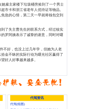
晚在她雇主家楼下垃圾桶旁捡到了一个男士
张超市卡和浙江省老年人优待证等物品。
人焦急的心情，第二天一早就将钱包交到
询到了失主曹先生的联系方式，经过核实
昧的罗阿姨表示了诚挚的谢意，同时对曙
条件不好，也没上过几年学，但她为人老
己拾金不昧的实际行动为曙光社区赢得了
希望好人好事越来越多。
代驾资讯
么做？
代驾(组图)