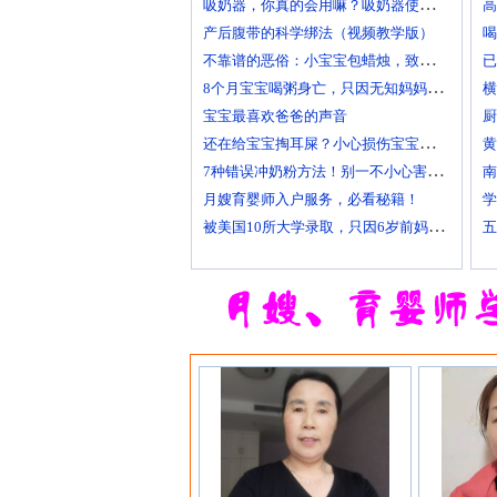
吸奶器，你真的会用嘛？吸奶器使用方法大全！
产后腹带的科学绑法（视频教学版）
喝
不靠谱的恶俗：小宝宝包蜡烛，致使终身残疾！
8个月宝宝喝粥身亡，只因无知妈妈给TA吃了这个！
横
宝宝最喜欢爸爸的声音
厨
还在给宝宝掏耳屎？小心损伤宝宝听力！
7种错误冲奶粉方法！别一不小心害了宝宝
月嫂育婴师入户服务，必看秘籍！
学
被美国10所大学录取，只因6岁前妈妈做了这8件事
五