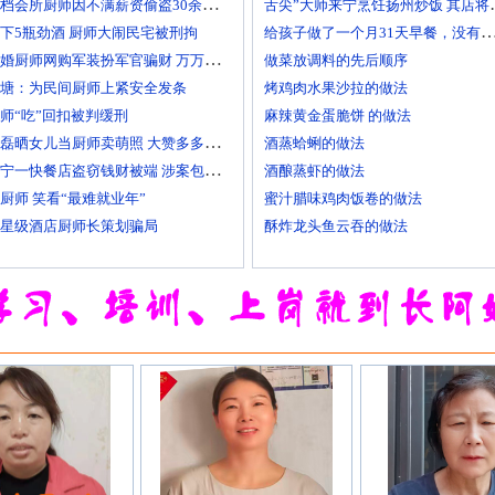
高档会所厨师因不满薪资偷盗30余万元字画
舌尖”大师来
给孩子做了一个月31天早餐，没有一
下5瓶劲酒 厨师大闹民宅被刑拘
已婚厨师网购军装扮军官骗财 万万没想到被识破
做菜放调料的先后顺序
塘：为民间厨师上紧安全发条
烤鸡肉水果沙拉的做法
师“吃”回扣被判缓刑
麻辣黄金蛋脆饼 的做法
黄磊晒女儿当厨师卖萌照 大赞多多厨艺精湛
酒蒸蛤蜊的做法
南宁一快餐店盗窃钱财被端 涉案包括厨师等10人
酒酿蒸虾的做法
厨师 笑看“最难就业年”
蜜汁腊味鸡肉饭卷的做法
星级酒店厨师长策划骗局
酥炸龙头鱼云吞的做法