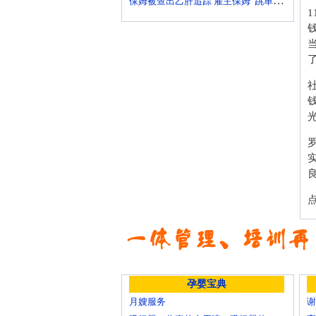
保姆被查出乙肝追踪 雇主保姆“跳单”问题不少
孕婴宝典
月嫂服务