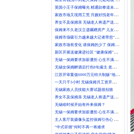
英国小王子保姆曝光 精通跆拳道未交过男友
家政市场又现用工荒 月嫂好找老年人护工仍难寻
养女不及保姆亲 无锡老人将遗产送保姆
保姆来不久老汉立遗嘱赠房产 儿女认为父亲受骗
保姆市场吸引力越来越大记者带您“逛”保姆市场
家政市场有变化 请保姆的少了 保姆却更难找
新区开展送健康进社区 “健康保姆”受居民欢迎
无锡一保姆要求加薪遭拒 心生不满伸贼手获刑
无锡女保姆醉酒后打伤8旬雇主 老人抢救无效死亡
江苏开审案值6000万元特大制贩“地沟油”案
一天只干3小时 无锡保姆月工资开到1300元
无锡家政人员技能大赛试题很别致
养女不及保姆亲 无锡老人将遗产送保姆
无锡啥时候开始有外来保姆？
无锡一保姆要求加薪遭拒 心生不满伸贼手获刑
主人客厅装摄像头监控保姆引伤心 律师认为不侵权
“中式菲佣”何时不再一将难求