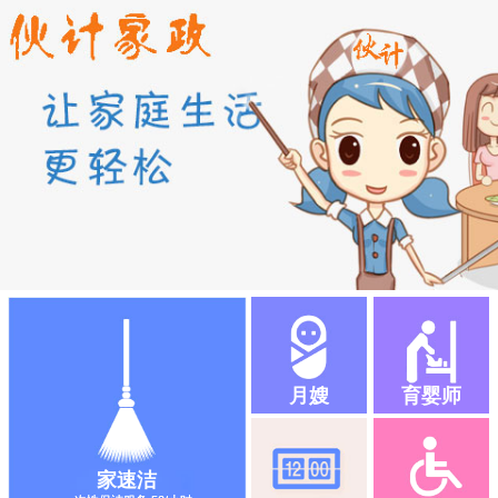
月嫂
育婴师
家速洁