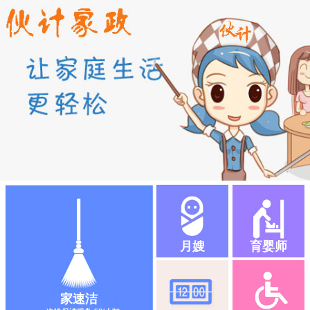
月嫂
育婴师
家速洁