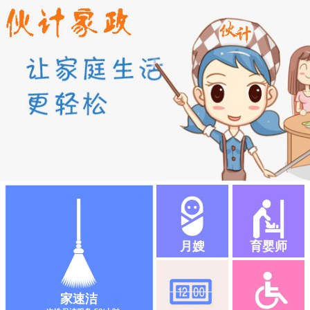
月嫂
育婴师
家速洁