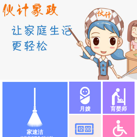
月嫂
育婴师
家速洁