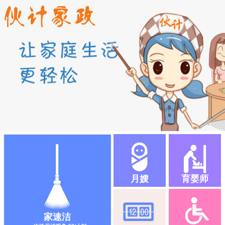
月嫂
育婴师
家速洁