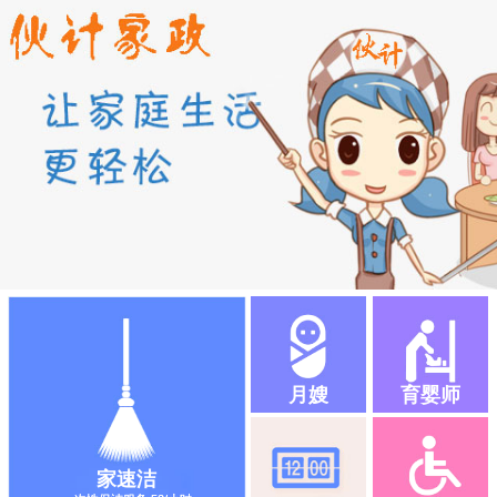
月嫂
育婴师
家速洁