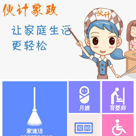
月嫂
育婴师
家速洁