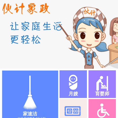
月嫂
育婴师
家速洁