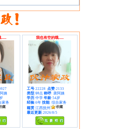
...
我也有空的哦......
6927
工号
:22228
点赞
:2133
朱阿姨
类型
:钟点
称呼
: 唐阿姨
1岁
学历
:中学
年龄
:54岁
综合家务
经验
:6年
技能
: 综合家务
籍贯
:江西抚州
最近更新
:2026/8/5