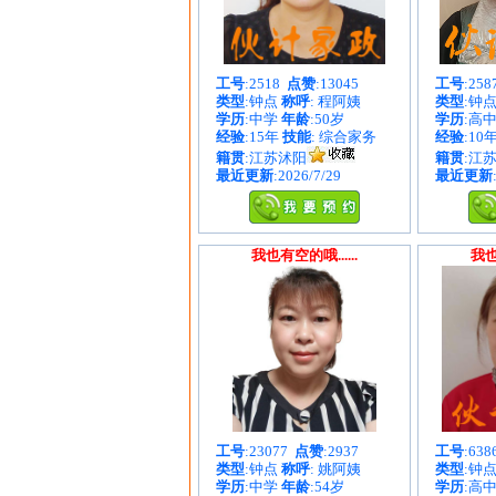
工号
:2518
点赞
:13045
工号
:25
类型
:钟点
称呼
: 程阿姨
类型
:钟
学历
:中学
年龄
:50岁
学历
:高
经验
:15年
技能
: 综合家务
经验
:10
籍贯
:江苏沭阳
籍贯
:江
最近更新
:2026/7/29
最近更新
我也有空的哦......
我也
工号
:23077
点赞
:2937
工号
:63
类型
:钟点
称呼
: 姚阿姨
类型
:钟
学历
:中学
年龄
:54岁
学历
:高