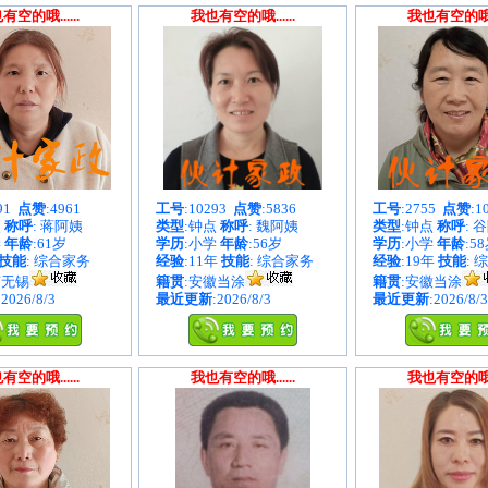
有空的哦......
我也有空的哦......
我也有空的哦...
891
点赞
:4961
工号
:10293
点赞
:5836
工号
:2755
点赞
:1
点
称呼
: 蒋阿姨
类型
:钟点
称呼
: 魏阿姨
类型
:钟点
称呼
: 
学
年龄
:61岁
学历
:小学
年龄
:56岁
学历
:小学
年龄
:5
技能
: 综合家务
经验
:11年
技能
: 综合家务
经验
:19年
技能
: 
苏无锡
籍贯
:安徽当涂
籍贯
:安徽当涂
:2026/8/3
最近更新
:2026/8/3
最近更新
:2026/8/3
有空的哦......
我也有空的哦......
我也有空的哦...