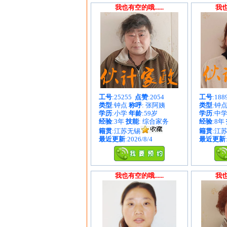
我也有空的哦......
我也
工号
:25255
点赞
:2054
工号
:18
类型
:钟点
称呼
: 张阿姨
类型
:钟
学历
:小学
年龄
:59岁
学历
:中
经验
:3年
技能
: 综合家务
经验
:8年
籍贯
:江苏无锡
籍贯
:江
最近更新
:2026/8/4
最近更新
我也有空的哦......
我也