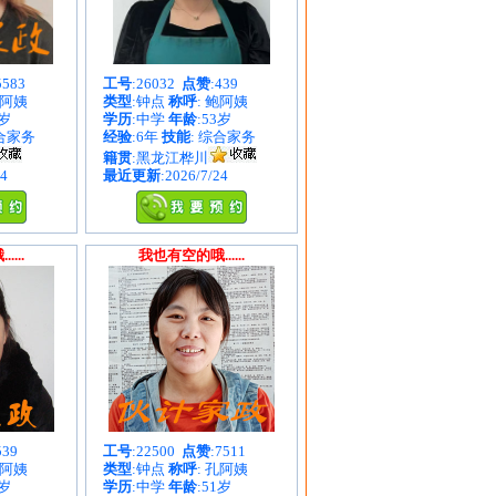
5583
工号
:26032
点赞
:439
周阿姨
类型
:钟点
称呼
: 鲍阿姨
1岁
学历
:中学
年龄
:53岁
综合家务
经验
:6年
技能
: 综合家务
籍贯
:黑龙江桦川
24
最近更新
:2026/7/24
...
我也有空的哦......
539
工号
:22500
点赞
:7511
王阿姨
类型
:钟点
称呼
: 孔阿姨
7岁
学历
:中学
年龄
:51岁