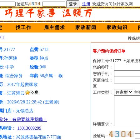
验证码
注册
欢迎您访问伙计家政网
定
找工作
雇主需求
家政新闻
家政知识
护工
搜保
号
:21777
点赞
:5713
客户预约保姆订单
呼
:孙阿姨
类型
:钟点
保姆工号:
21777
*如果没
历
: 中学
经验
:9年
您的称呼：
您的手机：
能
: 综合家务
年龄
:58岁属： 猴
家庭住址：
历
：2017年起做家政
区
工作类型：
主
贯
：江苏灌云
新
：2026/6/28 22:28:42 (王老师)
属门店：
无锡总店
详细要求：
系电话：
13013609299
验证码：
系地址：
兴源路德福花园7-7门面