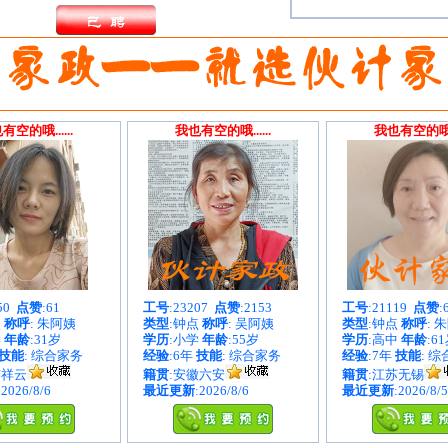
有空的哦......
我也有空的哦......
我也有空的哦...
050
点赞
:61
工号
:23207
点赞
:2153
工号
:21119
点赞
:
点
称呼
: 朱阿姨
类型
:钟点
称呼
: 吴阿姨
类型
:钟点
称呼
: 
学
年龄
:31岁
学历
:小学
年龄
:55岁
学历
:高中
年龄
:6
技能
: 综合家务
经验
:6年
技能
: 综合家务
经验
:7年
技能
: 
南祥云
籍贯
:安徽六安
籍贯
:江苏无锡
:2026/8/6
最近更新
:2026/8/6
最近更新
:2026/8/5