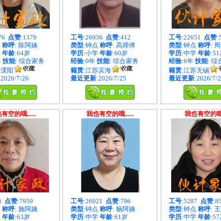
876
点赞
:1379
工号
:26036
点赞
:412
工号
:22651
点赞
:
点
称呼
: 陈阿姨
类型
:钟点
称呼
: 高师傅
类型
:钟点
称呼
: 
中
年龄
:64岁
学历
:小学
年龄
:60岁
学历
:中学
年龄
:5
年
技能
: 综合家务
经验
:0年
技能
: 综合家务
经验
:6年
技能
: 
苏溧阳
籍贯
:江苏滨海
籍贯
:江苏无锡
:2026/7/26
最近更新
:2026/7/25
最近更新
:2026/7/
有空的哦......
我也有空的哦......
我也有空的哦...
86
点赞
:7959
工号
:26021
点赞
:796
工号
:5287
点赞
:8
点
称呼
: 施阿姨
类型
:钟点
称呼
: 杨阿姨
类型
:钟点
称呼
: 
中
年龄
:63岁
学历
:中学
年龄
:61岁
学历
:中学
年龄
:5