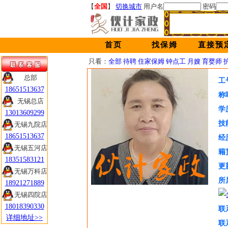
【
全国
】
切换城市
用户名
密码
首页
找保姆
直接预
只看：
全部
待聘
住家保姆
钟点工
月嫂
育婴师
总部
工
18651513637
称
无锡总店
学
13013609299
技
无锡九院店
18651513637
经
无锡五河店
籍
18351583121
更
无锡万科店
所
18921271889
无锡四院店
18018390330
联
详细地址>>
联