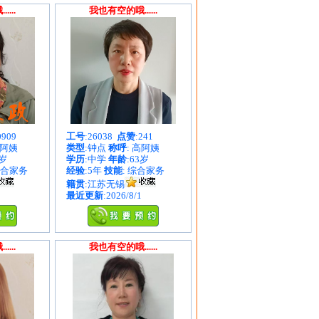
...
我也有空的哦......
0909
工号
:26038
点赞
:241
谷阿姨
类型
:钟点
称呼
: 高阿姨
8岁
学历
:中学
年龄
:63岁
综合家务
经验
:5年
技能
: 综合家务
籍贯
:江苏无锡
最近更新
:2026/8/1
...
我也有空的哦......