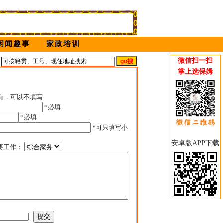
闲闻趣事
家政培训
微信扫一扫
姆
掌上选保姆
有，可以不填写
*必填
*必填
*可只填写小
安卓版APP下载
要工作：