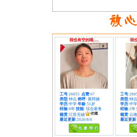
我也有空的哦......
我也
工号
:26055
点赞
:67
工号
:26
类型
:钟点
称呼
: 黄阿姨
类型
:钟
学历
:中学
年龄
:51岁
学历
:中
经验
:0年
技能
: 综合家务
经验
:2年
籍贯
:江苏无锡
籍贯
:云
最近更新
:2026/8/6
最近更新