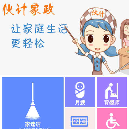
月嫂
育婴师
家速洁