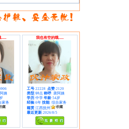
...
我也有空的哦......
6906
工号
:22228
点赞
:2120
朱阿姨
类型
:钟点
称呼
: 唐阿姨
1岁
学历
:中学
年龄
:54岁
综合家务
经验
:6年
技能
: 综合家务
籍贯
:江西抚州
最近更新
:2026/8/5