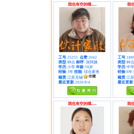
我也有空的哦......
我也
工号
:25255
点赞
:2042
工号
:18
类型
:钟点
称呼
: 张阿姨
类型
:钟
学历
:小学
年龄
:59岁
学历
:中
经验
:3年
技能
: 综合家务
经验
:8年
籍贯
:江苏无锡
籍贯
:江
最近更新
:2026/8/4
最近更新
我也有空的哦......
我也