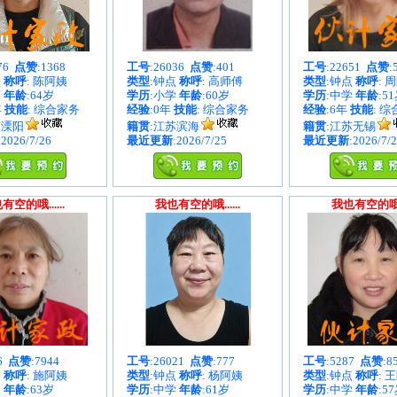
876
点赞
:1368
工号
:26036
点赞
:401
工号
:22651
点赞
:
点
称呼
: 陈阿姨
类型
:钟点
称呼
: 高师傅
类型
:钟点
称呼
: 
中
年龄
:64岁
学历
:小学
年龄
:60岁
学历
:中学
年龄
:5
年
技能
: 综合家务
经验
:0年
技能
: 综合家务
经验
:6年
技能
: 
苏溧阳
籍贯
:江苏滨海
籍贯
:江苏无锡
:2026/7/26
最近更新
:2026/7/25
最近更新
:2026/7/
有空的哦......
我也有空的哦......
我也有空的哦...
86
点赞
:7944
工号
:26021
点赞
:777
工号
:5287
点赞
:8
点
称呼
: 施阿姨
类型
:钟点
称呼
: 杨阿姨
类型
:钟点
称呼
: 
中
年龄
:63岁
学历
:中学
年龄
:61岁
学历
:中学
年龄
:5