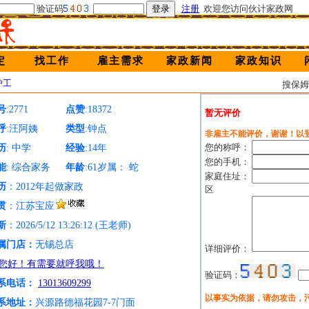
验证码
注册
欢迎您访问伙计家政网
定
找工作
雇主需求
家政新闻
家政知识
护工
搜保
号
:2771
点赞
:18372
暂无评价
呼
:汪阿姨
类型
:钟点
非雇主不能评价，谢谢！以
您的称呼：
历
: 中学
经验
:14年
您的手机：
能
: 综合家务
年龄
:61岁属： 蛇
家庭住址：
历
：2012年起做家政
区
贯
：江苏宝应
新
：2026/5/12 13:26:12 (王老师)
属门店：
无锡总店
详细评价：
验证码：
系电话：
13013609299
以事实为依据，请勿攻击，
系地址：
兴源路德福花园7-7门面