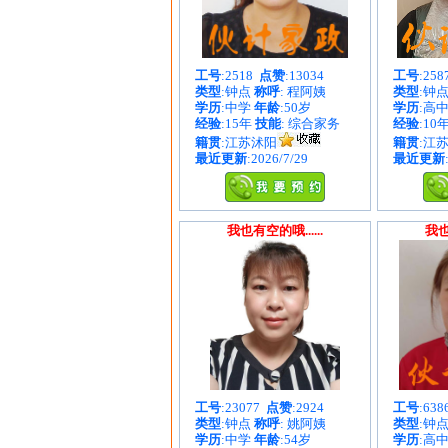
工号
:2518
点赞
:13034
工号
:25
类型
:钟点
称呼
: 程阿姨
类型
:钟
学历
:中学
年龄
:50岁
学历
:高
经验
:15年
技能
: 综合家务
经验
:10
籍贯
:江苏沭阳
籍贯
:江
最近更新
:2026/7/29
最近更新
我也有空的哦......
我也
工号
:23077
点赞
:2924
工号
:63
类型
:钟点
称呼
: 姚阿姨
类型
:钟
学历
:中学
年龄
:54岁
学历
:高