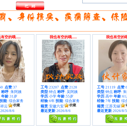
有空的哦......
我也有空的哦......
我也有空的哦...
050
点赞
:37
工号
:23207
点赞
:2128
工号
:21119
点赞
:
点
称呼
: 朱阿姨
类型
:钟点
称呼
: 吴阿姨
类型
:钟点
称呼
: 
学
年龄
:31岁
学历
:小学
年龄
:55岁
学历
:高中
年龄
:6
技能
: 综合家务
经验
:6年
技能
: 综合家务
经验
:7年
技能
: 
南祥云
籍贯
:安徽六安
籍贯
:江苏无锡
:2026/8/6
最近更新
:2026/8/6
最近更新
:2026/8/5