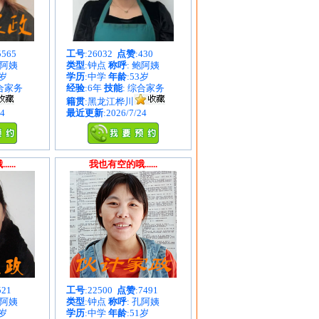
5565
工号
:26032
点赞
:430
周阿姨
类型
:钟点
称呼
: 鲍阿姨
1岁
学历
:中学
年龄
:53岁
综合家务
经验
:6年
技能
: 综合家务
籍贯
:黑龙江桦川
24
最近更新
:2026/7/24
...
我也有空的哦......
521
工号
:22500
点赞
:7491
王阿姨
类型
:钟点
称呼
: 孔阿姨
7岁
学历
:中学
年龄
:51岁