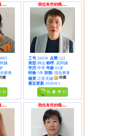
...
我也有空的哦......
0893
工号
:26038
点赞
:222
谷阿姨
类型
:钟点
称呼
: 高阿姨
8岁
学历
:中学
年龄
:63岁
综合家务
经验
:5年
技能
: 综合家务
籍贯
:江苏无锡
最近更新
:2026/8/1
...
我也有空的哦......