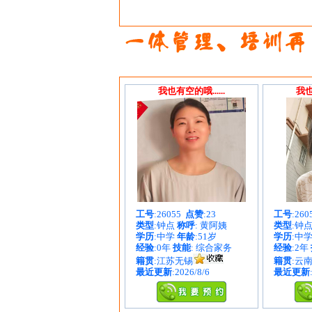
我也有空的哦......
我也
工号
:26055
点赞
:23
工号
:26
类型
:钟点
称呼
: 黄阿姨
类型
:钟
学历
:中学
年龄
:51岁
学历
:中
经验
:0年
技能
: 综合家务
经验
:2年
籍贯
:江苏无锡
籍贯
:云
最近更新
:2026/8/6
最近更新