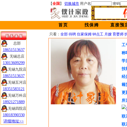
【
全国
】
切换城市
用户名
密码
首页
找保姆
直接预
只看：
全部
待聘
住家保姆
钟点工
月嫂
育婴师
总部
总部
工
18651513637
18651513637
称
无锡总店
无锡总店
学
13013609299
13013609299
技
无锡九院店
无锡九院店
18651513637
18651513637
经
无锡五河店
无锡五河店
籍
18351583121
18351583121
更
无锡万科店
无锡万科店
所
18921271889
18921271889
无锡四院店
无锡四院店
18018390330
18018390330
联
详细地址>>
详细地址>>
联