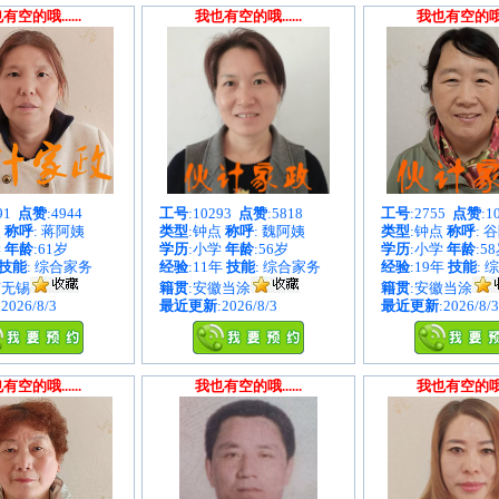
有空的哦......
我也有空的哦......
我也有空的哦...
891
点赞
:4944
工号
:10293
点赞
:5818
工号
:2755
点赞
:1
点
称呼
: 蒋阿姨
类型
:钟点
称呼
: 魏阿姨
类型
:钟点
称呼
: 
学
年龄
:61岁
学历
:小学
年龄
:56岁
学历
:小学
年龄
:5
技能
: 综合家务
经验
:11年
技能
: 综合家务
经验
:19年
技能
: 
苏无锡
籍贯
:安徽当涂
籍贯
:安徽当涂
:2026/8/3
最近更新
:2026/8/3
最近更新
:2026/8/3
有空的哦......
我也有空的哦......
我也有空的哦...