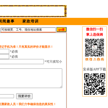
闲闻趣事
家政培训
微信扫一扫
姆
掌上选保姆
登记手机为准！只有真实的评价才能显示！
*必填
*必填
*可只填写小
安卓版APP下载
污蔑家政人员！我们力争确保信息的真实性！