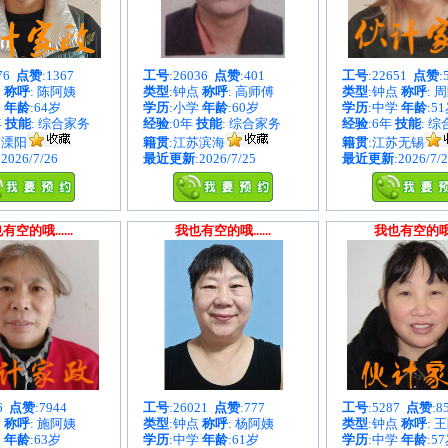
876
点赞
:1367
工号
:26036
点赞
:401
工号
:22651
点赞
:
点
称呼
: 陈阿姨
类型
:钟点
称呼
: 高师傅
类型
:钟点
称呼
: 
中
年龄
:64岁
学历
:小学
年龄
:60岁
学历
:中学
年龄
:5
年
技能
: 综合家务
经验
:0年
技能
: 综合家务
经验
:6年
技能
: 
苏溧阳
籍贯
:江苏滨海
籍贯
:江苏无锡
:2026/7/26
最近更新
:2026/7/25
最近更新
:2026/7/
有空的哦......
我也有空的哦......
我也有空的哦...
86
点赞
:7944
工号
:26021
点赞
:777
工号
:5287
点赞
:8
点
称呼
: 施阿姨
类型
:钟点
称呼
: 杨阿姨
类型
:钟点
称呼
: 
中
年龄
:63岁
学历
:中学
年龄
:61岁
学历
:中学
年龄
:5