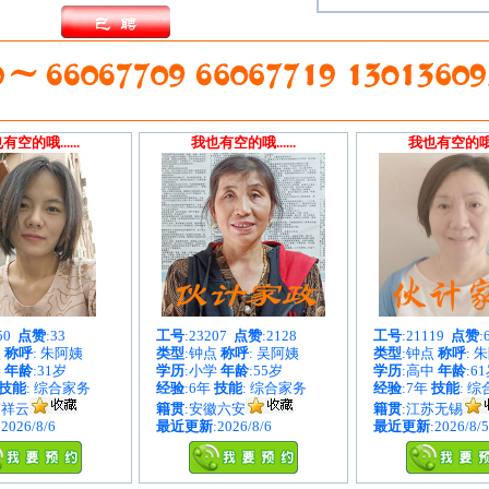
有空的哦......
我也有空的哦......
我也有空的哦...
050
点赞
:33
工号
:23207
点赞
:2128
工号
:21119
点赞
:
点
称呼
: 朱阿姨
类型
:钟点
称呼
: 吴阿姨
类型
:钟点
称呼
: 
学
年龄
:31岁
学历
:小学
年龄
:55岁
学历
:高中
年龄
:6
技能
: 综合家务
经验
:6年
技能
: 综合家务
经验
:7年
技能
: 
南祥云
籍贯
:安徽六安
籍贯
:江苏无锡
:2026/8/6
最近更新
:2026/8/6
最近更新
:2026/8/5