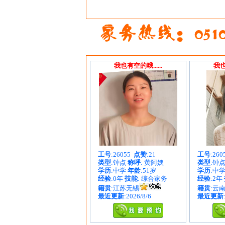
我也有空的哦......
我也
工号
:26055
点赞
:21
工号
:26
类型
:钟点
称呼
: 黄阿姨
类型
:钟
学历
:中学
年龄
:51岁
学历
:中
经验
:0年
技能
: 综合家务
经验
:2年
籍贯
:江苏无锡
籍贯
:云
最近更新
:2026/8/6
最近更新