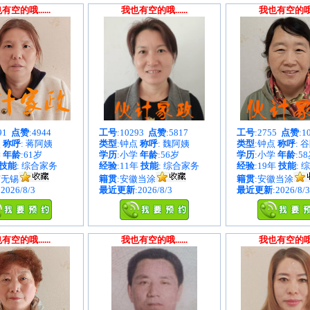
有空的哦......
我也有空的哦......
我也有空的哦...
891
点赞
:4944
工号
:10293
点赞
:5817
工号
:2755
点赞
:1
点
称呼
: 蒋阿姨
类型
:钟点
称呼
: 魏阿姨
类型
:钟点
称呼
: 
学
年龄
:61岁
学历
:小学
年龄
:56岁
学历
:小学
年龄
:5
技能
: 综合家务
经验
:11年
技能
: 综合家务
经验
:19年
技能
: 
苏无锡
籍贯
:安徽当涂
籍贯
:安徽当涂
:2026/8/3
最近更新
:2026/8/3
最近更新
:2026/8/3
有空的哦......
我也有空的哦......
我也有空的哦...