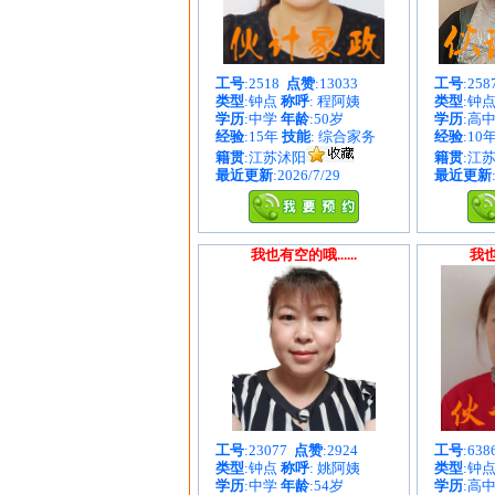
工号
:2518
点赞
:13033
工号
:25
类型
:钟点
称呼
: 程阿姨
类型
:钟
学历
:中学
年龄
:50岁
学历
:高
经验
:15年
技能
: 综合家务
经验
:10
籍贯
:江苏沭阳
籍贯
:江
最近更新
:2026/7/29
最近更新
我也有空的哦......
我也
工号
:23077
点赞
:2924
工号
:63
类型
:钟点
称呼
: 姚阿姨
类型
:钟
学历
:中学
年龄
:54岁
学历
:高