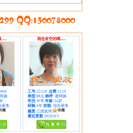
...
我也有空的哦......
6906
工号
:22228
点赞
:2119
朱阿姨
类型
:钟点
称呼
: 唐阿姨
1岁
学历
:中学
年龄
:54岁
综合家务
经验
:6年
技能
: 综合家务
籍贯
:江西抚州
最近更新
:2026/8/5