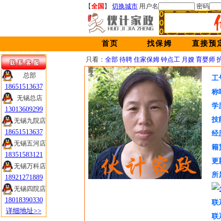
【
全国
】
切换城市
用户名
密码
首页
找保姆
直接预
只看：
全部
待聘
住家保姆
钟点工
月嫂
育婴师
总部
总部
工
18651513637
18651513637
称
无锡总店
无锡总店
学
13013609299
13013609299
技
无锡九院店
无锡九院店
18651513637
18651513637
经
无锡五河店
无锡五河店
籍
18351583121
18351583121
更
无锡万科店
无锡万科店
所
18921271889
18921271889
无锡四院店
无锡四院店
18018390330
18018390330
联
详细地址>>
详细地址>>
联