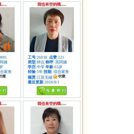
...
我也有空的哦......
0891
工号
:26038
点赞
:221
谷阿姨
类型
:钟点
称呼
: 高阿姨
8岁
学历
:中学
年龄
:63岁
综合家务
经验
:5年
技能
: 综合家务
籍贯
:江苏无锡
最近更新
:2026/8/1
...
我也有空的哦......