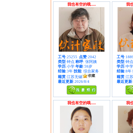
我也有空的哦......
我也
工号
:25255
点赞
:2042
工号
:18
类型
:钟点
称呼
: 张阿姨
类型
:钟
学历
:小学
年龄
:59岁
学历
:中
经验
:3年
技能
: 综合家务
经验
:8年
籍贯
:江苏无锡
籍贯
:江
最近更新
:2026/8/4
最近更新
我也有空的哦......
我也