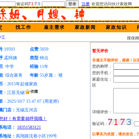
验证码
注册
欢迎您访问伙计家政网
定
找工作
雇主需求
家政新闻
家政知识
护工
搜保
号
:19593
点赞
:5059
暂无评价
呼
:孟阿姨
类型
:钟点
非雇主不能评价，谢谢！以
您的称呼：
历
: 中学
经验
:11年
您的手机：
能
: 综合家务
年龄
:55岁属： 猪
家庭住址：
历
：2015年起做家政
区
贯
：江苏无锡
新
：2025/10/7 15:47:07 (周老师)
属门店：
无锡五河店
详细评价：
验证码：
系电话：
18351583121
以事实为依据，请勿攻击，
系地址：
凤翔路沈巷小区199号