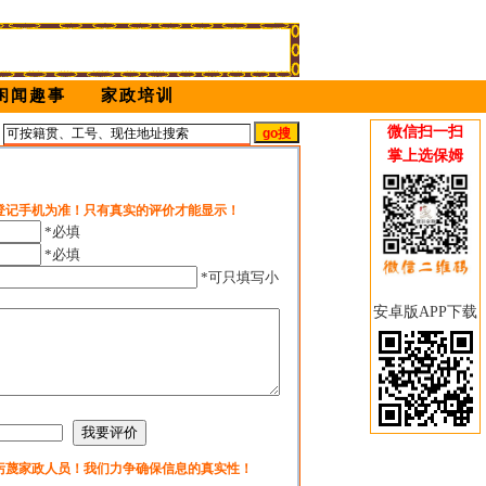
闲闻趣事
家政培训
微信扫一扫
姆
掌上选保姆
登记手机为准！只有真实的评价才能显示！
*必填
*必填
*可只填写小
安卓版APP下载
污蔑家政人员！我们力争确保信息的真实性！