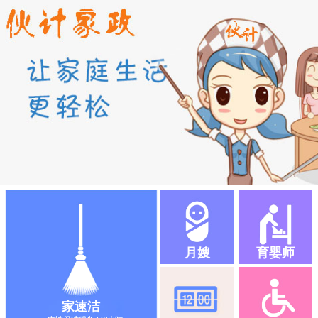
月嫂
育婴师
家速洁